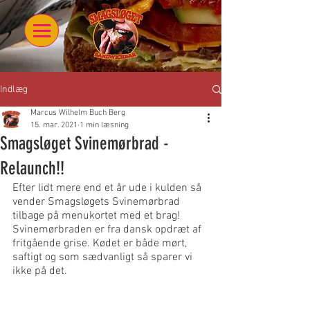
Indlæg
Marcus Wilhelm Buch Berg
15. mar. 2021
1 min læsning
Smagsløget Svinemørbrad -
Relaunch!!
Efter lidt mere end et år ude i kulden så 
vender Smagsløgets Svinemørbrad 
tilbage på menukortet med et brag! 
Svinemørbraden er fra dansk opdræt af 
fritgående grise. Kødet er både mørt, 
saftigt og som sædvanligt så sparer vi 
ikke på det. 