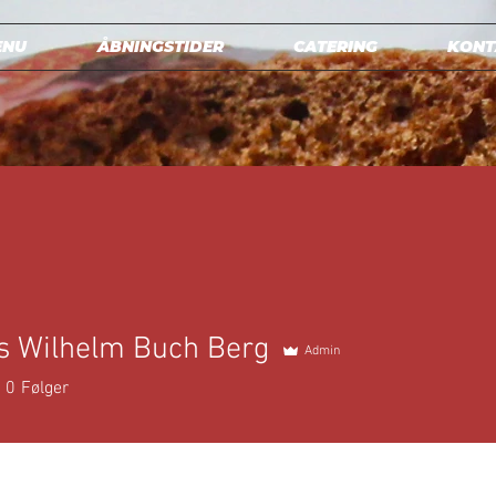
ENU
ÅBNINGSTIDER
CATERING
KONT
s Wilhelm Buch Berg
Admin
0
Følger